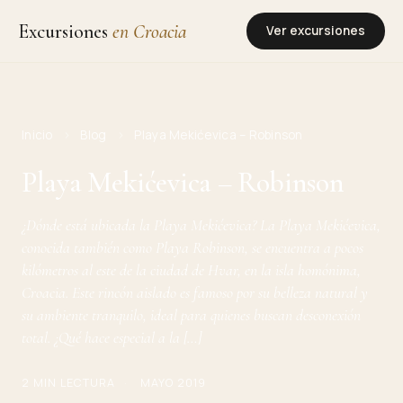
Excursiones
en Croacia
Ver excursiones
Inicio
›
Blog
›
Playa Mekićevica – Robinson
Playa Mekićevica – Robinson
¿Dónde está ubicada la Playa Mekićevica? La Playa Mekićevica,
conocida también como Playa Robinson, se encuentra a pocos
kilómetros al este de la ciudad de Hvar, en la isla homónima,
Croacia. Este rincón aislado es famoso por su belleza natural y
su ambiente tranquilo, ideal para quienes buscan desconexión
total. ¿Qué hace especial a la […]
2 MIN LECTURA
MAYO 2019